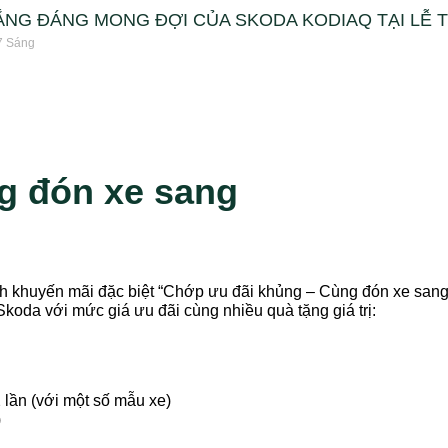
ẮNG ĐÁNG MONG ĐỢI CỦA SKODA KODIAQ TẠI LỄ T
7 Sáng
g đón xe sang
khuyến mãi đặc biệt “Chớp ưu đãi khủng – Cùng đón xe sang” 
oda với mức giá ưu đãi cùng nhiều quà tặng giá trị:
ần (với một số mẫu xe)
)