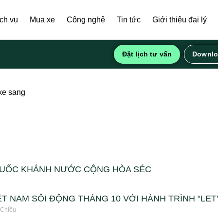
ịch vụ
Mua xe
Công nghệ
Tin tức
Giới thiệu đại lý
Đặt lịch tư vấn
Downlo
xe sang
QUỐC KHÁNH NƯỚC CỘNG HÒA SÉC
T NAM SÔI ĐỘNG THÁNG 10 VỚI HÀNH TRÌNH “LET’S
 Chiều