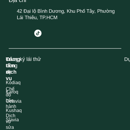
42 Đại lộ Bình Dương, Khu Phố Tây, Phường
Lái Thiêu, TP.HCM
Các
Trung
Đăng ký lái thử
Dự
dòng
tâm
xe
dịch
vụ
Kodiaq
Chế
Karoq
độ
bảo
Octavia
hành
Kushaq
Dịch
Slavia
vụ
sửa