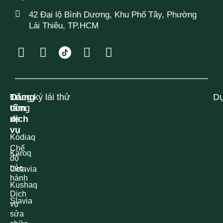
42 Đại lộ Bình Dương, Khu Phố Tây, Phường
Lái Thiêu, TP.HCM
Các
Trung
Đăng ký lái thử
Dự
dòng
tâm
xe
dịch
vụ
Kodiaq
Chế
Karoq
độ
bảo
Octavia
hành
Kushaq
Dịch
Slavia
vụ
sửa