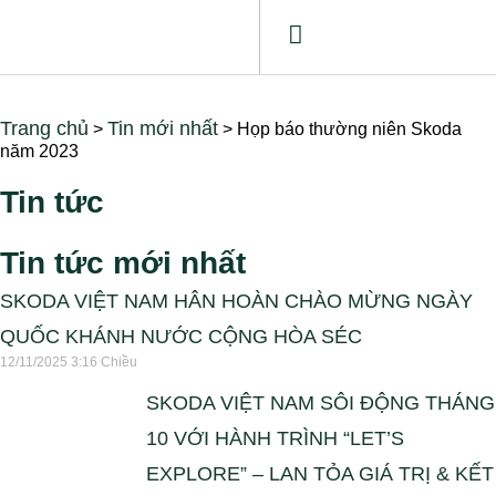
Trang chủ
Tin mới nhất
>
>
Họp báo thường niên Skoda
năm 2023
Tin tức
Tin tức mới nhất
SKODA VIỆT NAM HÂN HOÀN CHÀO MỪNG NGÀY
QUỐC KHÁNH NƯỚC CỘNG HÒA SÉC
12/11/2025
3:16 Chiều
SKODA VIỆT NAM SÔI ĐỘNG THÁNG
10 VỚI HÀNH TRÌNH “LET’S
EXPLORE” – LAN TỎA GIÁ TRỊ & KẾT