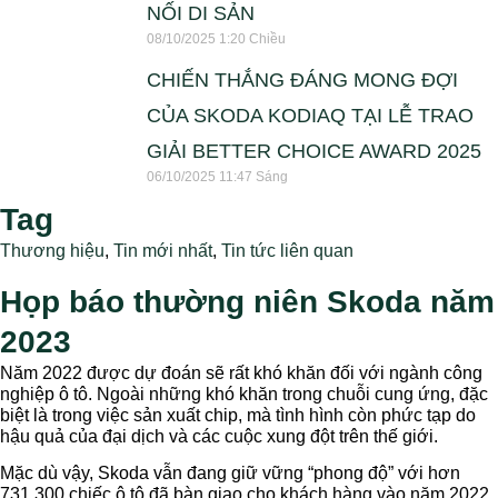
NỐI DI SẢN
08/10/2025
1:20 Chiều
CHIẾN THẮNG ĐÁNG MONG ĐỢI
CỦA SKODA KODIAQ TẠI LỄ TRAO
GIẢI BETTER CHOICE AWARD 2025
06/10/2025
11:47 Sáng
Tag
Thương hiệu
,
Tin mới nhất
,
Tin tức liên quan
Họp báo thường niên Skoda năm
2023
Năm 2022 được dự đoán sẽ rất khó khăn đối với ngành công
nghiệp ô tô. Ngoài những khó khăn trong chuỗi cung ứng, đặc
biệt là trong việc sản xuất chip, mà tình hình còn phức tạp do
hậu quả của đại dịch và các cuộc xung đột trên thế giới.
Mặc dù vậy, Skoda vẫn đang giữ vững “phong độ” với hơn
731.300 chiếc ô tô đã bàn giao cho khách hàng vào năm 2022.