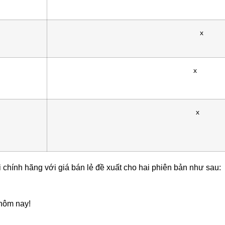
x
x
x
hính hãng với giá bán lẻ đề xuất cho hai phiên bản như sau:
 hôm nay!