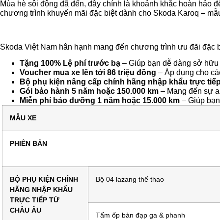
Mùa hè sôi động đã đến, đây chính là khoảnh khắc hoàn hảo đ
chương trình khuyến mãi đặc biệt dành cho Skoda Karoq – mẫ
Skoda Việt Nam hân hạnh mang đến chương trình ưu đãi đặc bi
Tặng 100% Lệ phí trước bạ
– Giúp bạn dễ dàng sở hữu
Voucher mua xe lên tới 86 triệu đồng
– Áp dụng cho các
Bộ phụ kiện nâng cấp chính hãng nhập khẩu trực tiế
Gói bảo hành 5 năm hoặc 150.000 km
– Mang đến sự an
Miễn phí bảo dưỡng 1 năm hoặc 15.000 km
– Giúp bạn
MẪU XE
PHIÊN BẢN
BỘ PHỤ KIỆN CHÍNH
Bộ 04 lazang thể thao
HÃNG NHẬP KHẨU
TRỰC TIẾP TỪ
CHÂU ÂU
Tấm ốp bàn đạp ga & phanh