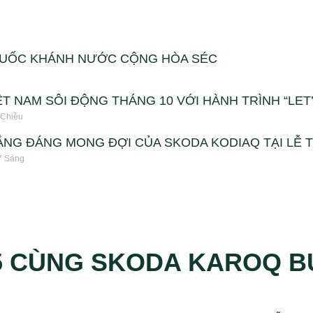
QUỐC KHÁNH NƯỚC CỘNG HÒA SÉC
T NAM SÔI ĐỘNG THÁNG 10 VỚI HÀNH TRÌNH “LET’S
 Chiều
ẮNG ĐÁNG MONG ĐỢI CỦA SKODA KODIAQ TẠI LỄ T
7 Sáng
5 CÙNG SKODA KAROQ B