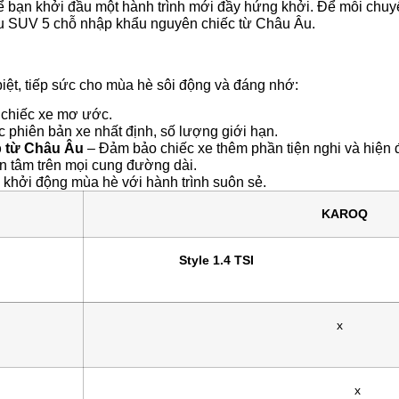
ể bạn khởi đầu một hành trình mới đầy hứng khởi. Để mỗi chuy
u SUV 5 chỗ nhập khẩu nguyên chiếc từ Châu Âu.
ệt, tiếp sức cho mùa hè sôi động và đáng nhớ:
 chiếc xe mơ ước.
 phiên bản xe nhất định, số lượng giới hạn.
p từ Châu Âu
– Đảm bảo chiếc xe thêm phần tiện nghi và hiện đ
 tâm trên mọi cung đường dài.
 khởi động mùa hè với hành trình suôn sẻ.
KAROQ
Style
1.4 TSI
x
x