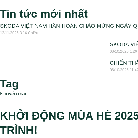
Tin tức mới nhất
SKODA VIỆT NAM HÂN HOÀN CHÀO MỪNG NGÀY 
12/11/2025
3:16 Chiều
SKODA VIỆ
08/10/2025
1:20
CHIẾN TH
06/10/2025
11:4
Tag
Khuyến mãi
KHỞI ĐỘNG MÙA HÈ 202
TRÌNH!